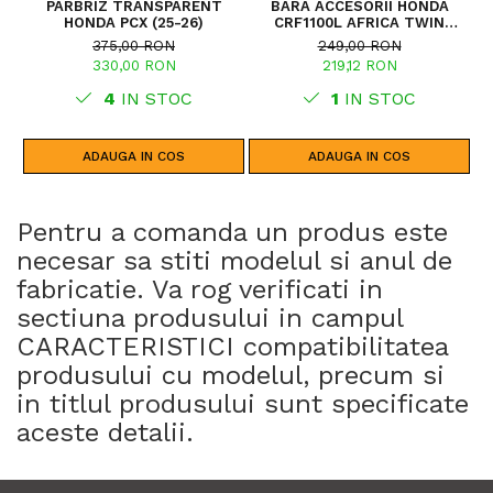
PARBRIZ TRANSPARENT
BARA ACCESORII HONDA
P
HONDA PCX (25-26)
CRF1100L AFRICA TWIN
ADVENTURE SPORTS (20 - 23)
375,00 RON
249,00 RON
CRF1100L AFRICA TWIN
330,00 RON
219,12 RON
ADVENTURE SPORTS (24)
CRF1100L AFRICA TWIN (24)
4
IN STOC
1
IN STOC
CRF1100L AFRICA TWIN (20 -
23)
ADAUGA IN COS
ADAUGA IN COS
Pentru a comanda un produs este
necesar sa stiti modelul si anul de
fabricatie. Va rog verificati in
sectiuna produsului in campul
CARACTERISTICI compatibilitatea
produsului cu modelul, precum si
in titlul produsului sunt specificate
aceste detalii.