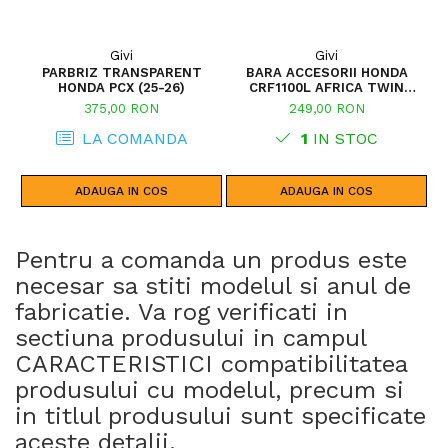
Givi
Givi
PARBRIZ TRANSPARENT
BARA ACCESORII HONDA
P
HONDA PCX (25-26)
CRF1100L AFRICA TWIN
ADVENTURE SPORTS (20 - 23)
375,00 RON
249,00 RON
CRF1100L AFRICA TWIN
ADVENTURE SPORTS (24)
LA COMANDA
1
IN STOC
CRF1100L AFRICA TWIN (24)
CRF1100L AFRICA TWIN (20 -
23)
ADAUGA IN COS
ADAUGA IN COS
Pentru a comanda un produs este
necesar sa stiti modelul si anul de
fabricatie. Va rog verificati in
sectiuna produsului in campul
CARACTERISTICI compatibilitatea
produsului cu modelul, precum si
in titlul produsului sunt specificate
aceste detalii.