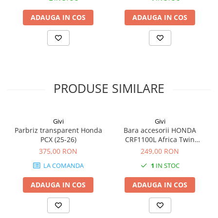
ADAUGA IN COS
ADAUGA IN COS
PRODUSE SIMILARE
Givi
Givi
Parbriz transparent Honda
Bara accesorii HONDA
PCX (25-26)
CRF1100L Africa Twin
Adventure Sports (20 - 23)
375,00 RON
249,00 RON
CRF1100L Africa Twin
LA COMANDA
1
IN STOC
Adventure Sports (24)
CRF1100L AFRICA TWIN (24)
ADAUGA IN COS
ADAUGA IN COS
CRF1100L Africa Twin (20 -
23)