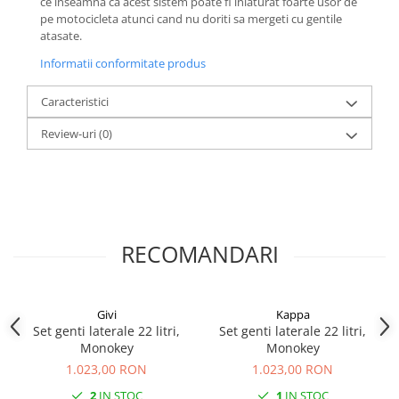
ce inseamna ca acest sistem poate fi inlaturat foarte usor de
pe motocicleta atunci cand nu doriti sa mergeti cu gentile
atasate.
Informatii conformitate produs
Caracteristici
Review-uri
(0)
RECOMANDARI
Givi
Kappa
Set genti laterale 22 litri,
Set genti laterale 22 litri,
Monokey
Monokey
1.023,00 RON
1.023,00 RON
2
IN STOC
1
IN STOC