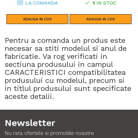
ADVENTURE SPORTS (24)
LA COMANDA
1
IN STOC
CRF1100L AFRICA TWIN (24)
CRF1100L AFRICA TWIN (20 -
23)
ADAUGA IN COS
ADAUGA IN COS
Pentru a comanda un produs este
necesar sa stiti modelul si anul de
fabricatie. Va rog verificati in
sectiuna produsului in campul
CARACTERISTICI compatibilitatea
produsului cu modelul, precum si
in titlul produsului sunt specificate
aceste detalii.
Newsletter
Nu rata ofertele si promotiile noastre