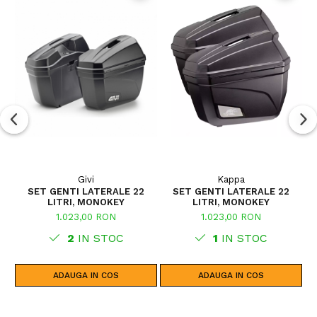
Givi
Kappa
SET GENTI LATERALE 22
SET GENTI LATERALE 22
LITRI, MONOKEY
LITRI, MONOKEY
A
1.023,00 RON
1.023,00 RON
2
IN STOC
1
IN STOC
ADAUGA IN COS
ADAUGA IN COS