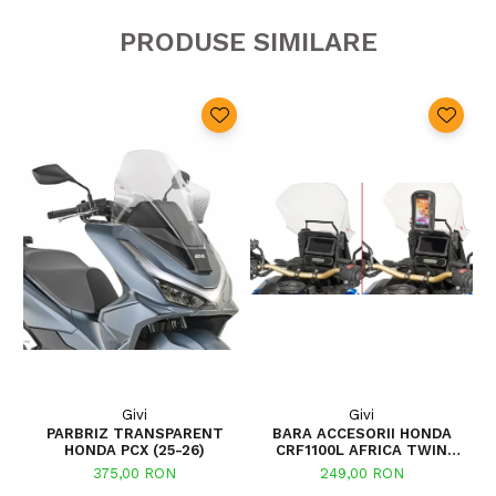
PRODUSE SIMILARE
Givi
Givi
PARBRIZ TRANSPARENT
BARA ACCESORII HONDA
HONDA PCX (25-26)
CRF1100L AFRICA TWIN
ADVENTURE SPORTS (20 - 23)
375,00 RON
249,00 RON
CRF1100L AFRICA TWIN