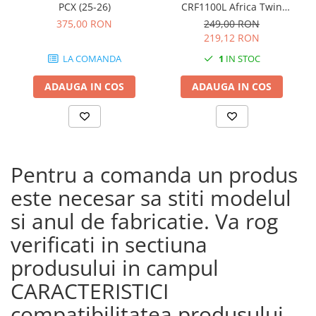
PCX (25-26)
CRF1100L Africa Twin
Adventure Sports (20 - 23)
375,00 RON
249,00 RON
CRF1100L Africa Twin
219,12 RON
Adventure Sports (24)
LA COMANDA
1
IN STOC
CRF1100L AFRICA TWIN (24)
CRF1100L Africa Twin (20 -
ADAUGA IN COS
ADAUGA IN COS
23)
Pentru a comanda un produs
este necesar sa stiti modelul
si anul de fabricatie. Va rog
verificati in sectiuna
produsului in campul
CARACTERISTICI
compatibilitatea produsului