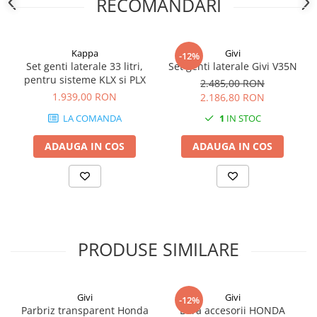
RECOMANDARI
Kappa
Givi
-12%
Set genti laterale 33 litri,
Set genti laterale Givi V35N
pentru sisteme KLX si PLX
2.485,00 RON
1.939,00 RON
2.186,80 RON
LA COMANDA
1
IN STOC
ADAUGA IN COS
ADAUGA IN COS
PRODUSE SIMILARE
Givi
Givi
-12%
Parbriz transparent Honda
Bara accesorii HONDA