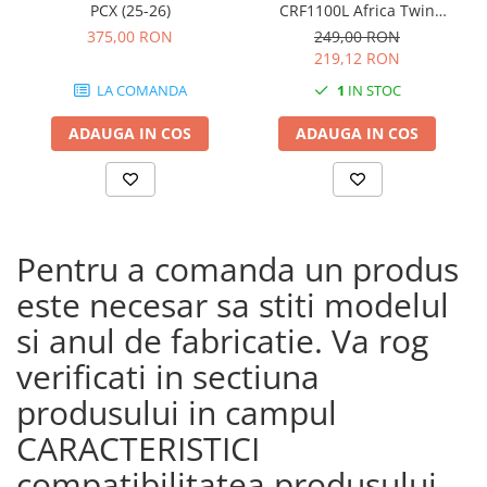
PCX (25-26)
CRF1100L Africa Twin
Adventure Sports (20 - 23)
375,00 RON
249,00 RON
CRF1100L Africa Twin
219,12 RON
Adventure Sports (24)
LA COMANDA
1
IN STOC
CRF1100L AFRICA TWIN (24)
CRF1100L Africa Twin (20 -
ADAUGA IN COS
ADAUGA IN COS
23)
Pentru a comanda un produs
este necesar sa stiti modelul
si anul de fabricatie. Va rog
verificati in sectiuna
produsului in campul
CARACTERISTICI
compatibilitatea produsului