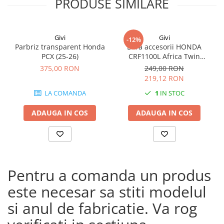
PRODUSE SIMILARE
Givi
Givi
-12%
Parbriz transparent Honda
Bara accesorii HONDA
PCX (25-26)
CRF1100L Africa Twin
Adventure Sports (20 - 23)
375,00 RON
249,00 RON
CRF1100L Africa Twin
219,12 RON
Adventure Sports (24)
LA COMANDA
1
IN STOC
CRF1100L AFRICA TWIN (24)
CRF1100L Africa Twin (20 -
ADAUGA IN COS
ADAUGA IN COS
23)
Pentru a comanda un produs
este necesar sa stiti modelul
si anul de fabricatie. Va rog