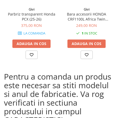
Givi
Givi
Parbriz transparent Honda
Bara accesorii HONDA
PCX (25-26)
CRF1100L Africa Twin
Adventure Sports (20 - 23)
375,00 RON
249,00 RON
CRF1100L Africa Twin
LA COMANDA
1
IN STOC
Adventure Sports (24)
CRF1100L AFRICA TWIN (24)
ADAUGA IN COS
ADAUGA IN COS
CRF1100L Africa Twin (20 -
23)
Pentru a comanda un produs
este necesar sa stiti modelul
si anul de fabricatie. Va rog
verificati in sectiuna
produsului in campul