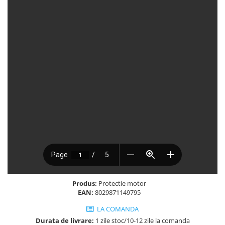
Produs:
Protectie motor
EAN:
8029871149795
LA COMANDA
Durata de livrare:
1 zile stoc/10-12 zile la comanda