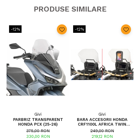
PRODUSE SIMILARE
-12%
-12%
Givi
Givi
PARBRIZ TRANSPARENT
BARA ACCESORII HONDA
P
HONDA PCX (25-26)
CRF1100L AFRICA TWIN
ADVENTURE SPORTS (20 - 23)
375,00 RON
249,00 RON
CRF1100L AFRICA TWIN
330,00 RON
219,12 RON
ADVENTURE SPORTS (24)