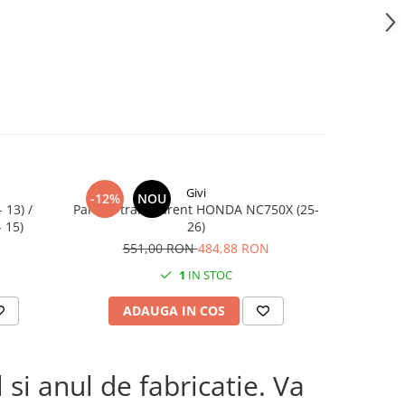
Givi
-12%
NOU
 13) /
Parbriz transparent HONDA NC750X (25-
Sup
 15)
26)
551,00 RON
484,88 RON
1
IN STOC
ADAUGA IN COS
AD
si anul de fabricatie. Va