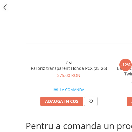
Givi
-12%
Parbriz transparent Honda PCX (25-26)
Bara ac
Twi
375,00 RON
CRF1100
(24
LA COMANDA
CRF
ADAUGA IN COS
Pentru a comanda un produ