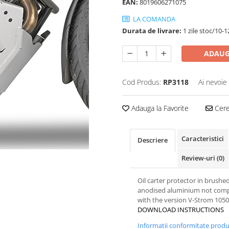
EAN:
8019606271075
LA COMANDA
Durata de livrare:
1 zile stoc/10-1
ADAUG
Cod Produs:
RP3118
Ai nevoie
Adauga la Favorite
Cere 
Caracteristici
Descriere
Review-uri
(0)
Oil carter protector in brushe
anodised aluminium not comp
with the version V-Strom 1050
DOWNLOAD INSTRUCTIONS
Informatii conformitate prod