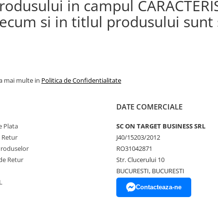
a produsului in campul CARACTERI
cum si in titlul produsului sunt s
la mai multe in
Politica de Confidentialitate
DATE COMERCIALE
 Plata
SC ON TARGET BUSINESS SRL
e Retur
J40/15203/2012
Produselor
RO31042871
de Retur
Str. Clucerului 10
BUCURESTI, BUCURESTI
L
Contacteaza-ne