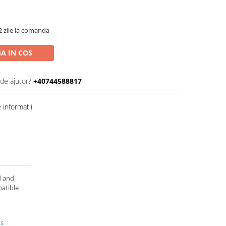
2 zile la comanda
A IN COS
 de ajutor?
+40744588817
informatii
d and
atible
us