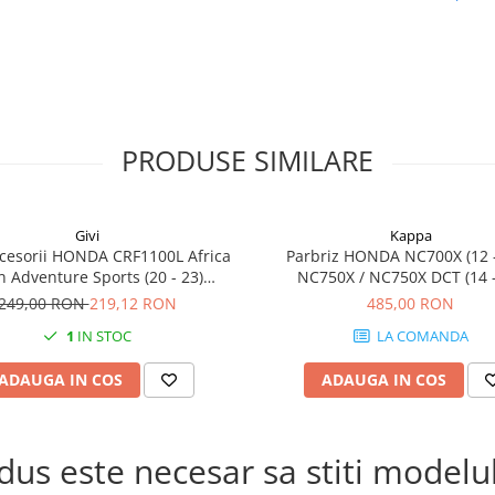
PRODUSE SIMILARE
Givi
Kappa
cesorii HONDA CRF1100L Africa
Parbriz HONDA NC700X (12 -
n Adventure Sports (20 - 23)
NC750X / NC750X DCT (14 -
L Africa Twin Adventure Sports
249,00 RON
219,12 RON
485,00 RON
) CRF1100L AFRICA TWIN (24)
1
IN STOC
LA COMANDA
1100L Africa Twin (20 - 23)
ADAUGA IN COS
ADAUGA IN COS
s este necesar sa stiti modelul 