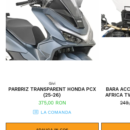
Givi
PARBRIZ TRANSPARENT HONDA PCX
BARA ACC
(25-26)
AFRICA T
(20 - 23
375,00 RON
249
ADVENTUR
LA COMANDA
AFRICA TW
ADAUGA IN COS