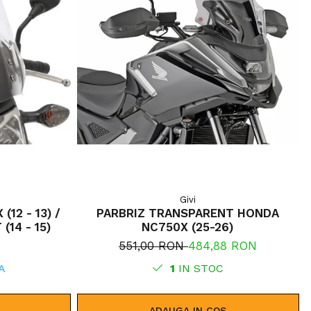
Givi
12 - 13) /
PARBRIZ TRANSPARENT HONDA
S
(14 - 15)
NC750X (25-26)
551,00 RON
484,88 RON
A
1
IN STOC
ADAUGA IN COS