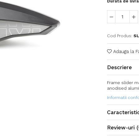
Durata de livra
Cod Produs:
SL
Adauga la F
Descriere
Frame slider m
anodised alumi
Informatii con
Caracteristi
Review-uri
(