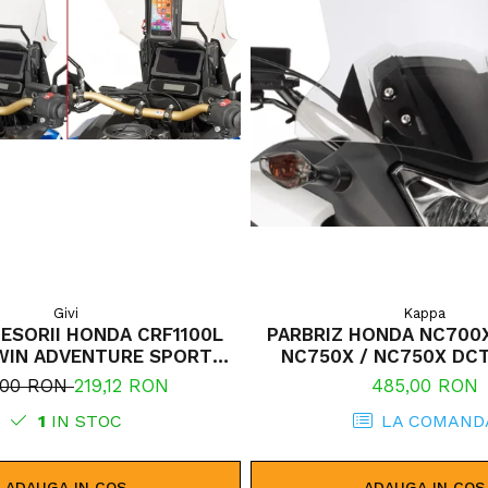
Givi
Kappa
ESORII HONDA CRF1100L
PARBRIZ HONDA NC700X (
WIN ADVENTURE SPORTS
NC750X / NC750X DCT 
) CRF1100L AFRICA TWIN
,00 RON
219,12 RON
485,00 RON
E SPORTS (24) CRF1100L
IN (24) CRF1100L AFRICA
1
IN STOC
LA COMAND
TWIN (20 - 23)
ADAUGA IN COS
ADAUGA IN COS