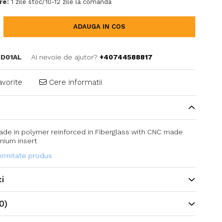
re:
1 zile stoc/10-12 zile la comanda
ADAUGA IN COS
D01AL
Ai nevoie de ajutor?
+40744588817
avorite
Cere informatii
ade in polymer reinforced in Fiberglass with CNC made
nium insert
formitate produs
ci
0)