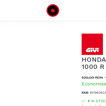
HONDA 
1000 R 
520,00 RON
Economise
EAN:
80196062
1
IN STOC