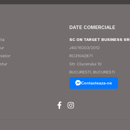
DATE COMERCIALE
ata
SC ON TARGET BUSINESS SR
tur
J40/15203/2012
uselor
RO31042871
etur
Str. Clucerului 10
BUCURESTI, BUCURESTI
Contacteaza-ne