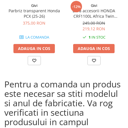
Givi
Givi
-12%
Parbriz transparent Honda
Bara accesorii HONDA
PCX (25-26)
CRF1100L Africa Twin
Adventure Sports (20 - 23)
375,00 RON
249,00 RON
CRF1100L Africa Twin
219,12 RON
Adventure Sports (24)
LA COMANDA
1
IN STOC
CRF1100L AFRICA TWIN (24)
CRF1100L Africa Twin (20 -
ADAUGA IN COS
ADAUGA IN COS
23)
Pentru a comanda un produs
este necesar sa stiti modelul
si anul de fabricatie. Va rog
verificati in sectiuna
produsului in campul