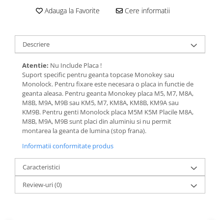
Adauga la Favorite
Cere informatii
Descriere
Atentie:
Nu Include Placa !
Suport specific pentru geanta topcase Monokey sau
Monolock. Pentru fixare este necesara o placa in functie de
geanta aleasa. Pentru geanta Monokey placa M5, M7, M8A,
M8B, M9A, M9B sau KM5, M7, KM8A, KM8B, KM9A sau
KM9B. Pentru genti Monolock placa M5M K5M Placile M8A,
M8B, M9A, M9B sunt placi din aluminiu si nu permit
montarea la geanta de lumina (stop frana).
Informatii conformitate produs
Caracteristici
Review-uri
(0)