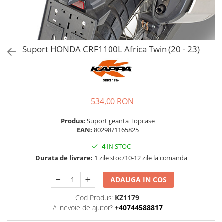
Suport HONDA CRF1100L Africa Twin (20 - 23)
534,00 RON
Produs:
Suport geanta Topcase
EAN:
8029871165825
4
IN STOC
Durata de livrare:
1 zile stoc/10-12 zile la comanda
ADAUGA IN COS
Cod Produs:
KZ1179
Ai nevoie de ajutor?
+40744588817