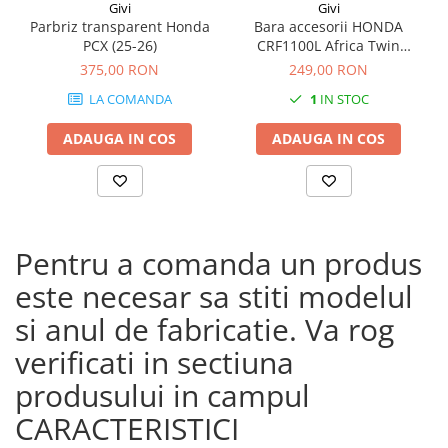
Givi
Givi
Parbriz transparent Honda
Bara accesorii HONDA
PCX (25-26)
CRF1100L Africa Twin
Adventure Sports (20 - 23)
375,00 RON
249,00 RON
CRF1100L Africa Twin
LA COMANDA
1
IN STOC
Adventure Sports (24)
CRF1100L AFRICA TWIN (24)
ADAUGA IN COS
ADAUGA IN COS
CRF1100L Africa Twin (20 -
23)
Pentru a comanda un produs
este necesar sa stiti modelul
si anul de fabricatie. Va rog
verificati in sectiuna
produsului in campul
CARACTERISTICI