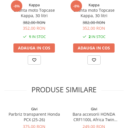
Kappa
Kappa
-8%
-8%
Geanta moto Topcase
Geanta moto Topcase
Kappa, 30 litri
Kappa, 30 litri
382,00 RON
382,00 RON
352,00 RON
352,00 RON
1
IN STOC
2
IN STOC
ADAUGA IN COS
ADAUGA IN COS
PRODUSE SIMILARE
Givi
Givi
Parbriz transparent Honda
Bara accesorii HONDA
PCX (25-26)
CRF1100L Africa Twin
Adventure Sports (20 - 23)
375,00 RON
249,00 RON