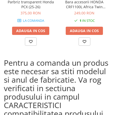
Parbriz transparent Honda
Bara accesorii HONDA
PCX (25-26)
CRF1100L Africa Twin
Adventure Sports (20 - 23)
375,00 RON
249,00 RON
CRF1100L Africa Twin
LA COMANDA
1
IN STOC
Adventure Sports (24)
CRF1100L AFRICA TWIN (24)
ADAUGA IN COS
ADAUGA IN COS
CRF1100L Africa Twin (20 -
23)
Pentru a comanda un produs
este necesar sa stiti modelul
si anul de fabricatie. Va rog
verificati in sectiuna
produsului in campul
CARACTERISTICI
compatibilitatea produsului