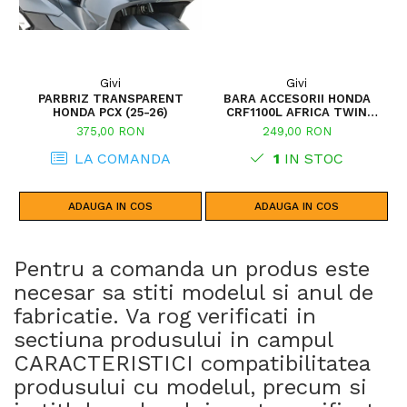
Givi
Givi
PARBRIZ TRANSPARENT
BARA ACCESORII HONDA
S
HONDA PCX (25-26)
CRF1100L AFRICA TWIN
ADVENTURE SPORTS (20 - 23)
375,00 RON
249,00 RON
CRF1100L AFRICA TWIN
ADVENTURE SPORTS (24)
LA COMANDA
1
IN STOC
CRF1100L AFRICA TWIN (24)
CRF1100L AFRICA TWIN (20 -
23)
ADAUGA IN COS
ADAUGA IN COS
Pentru a comanda un produs este
necesar sa stiti modelul si anul de
fabricatie. Va rog verificati in
sectiuna produsului in campul
CARACTERISTICI compatibilitatea
produsului cu modelul, precum si