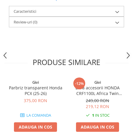
Caracteristici
Review-uri
(0)
PRODUSE SIMILARE
Givi
Givi
-12%
Parbriz transparent Honda
Bara accesorii HONDA
PCX (25-26)
CRF1100L Africa Twin
Adventure Sports (20 - 23)
375,00 RON
249,00 RON
CRF1100L Africa Twin
219,12 RON
Adventure Sports (24)
LA COMANDA
1
IN STOC
CRF1100L AFRICA TWIN (24)
CRF1100L Africa Twin (20 -
ADAUGA IN COS
ADAUGA IN COS
23)