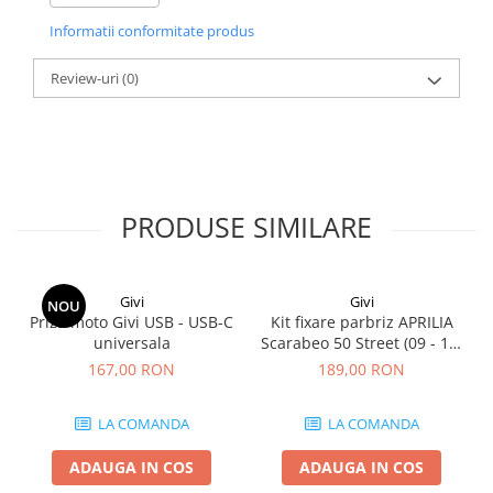
Informatii conformitate produs
Review-uri
(0)
PRODUSE SIMILARE
Givi
Givi
NOU
Priza moto Givi USB - USB-C
Kit fixare parbriz APRILIA
universala
Scarabeo 50 Street (09 - 13)
Scarabeo 50-100 (09 - 13)
167,00 RON
189,00 RON
Scarabeo 50 (14 - 20)
LA COMANDA
LA COMANDA
ADAUGA IN COS
ADAUGA IN COS