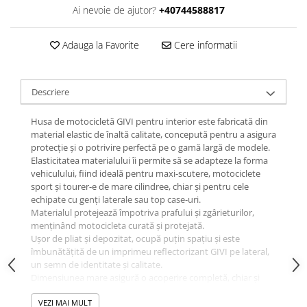
Ai nevoie de ajutor?
+40744588817
Adauga la Favorite
Cere informatii
Descriere
Husa de motocicletă GIVI pentru interior este fabricată din
material elastic de înaltă calitate, concepută pentru a asigura
protecție și o potrivire perfectă pe o gamă largă de modele.
Elasticitatea materialului îi permite să se adapteze la forma
vehiculului, fiind ideală pentru maxi-scutere, motociclete
sport și tourer-e de mare cilindree, chiar și pentru cele
echipate cu genți laterale sau top case-uri.
Materialul protejează împotriva prafului și zgârieturilor,
menținând motocicleta curată și protejată.
Ușor de pliat și depozitat, ocupă puțin spațiu și este
îmbunătățită de un imprimeu reflectorizant GIVI pe lateral,
un semn de identitate și calitate.
Dimensiunea mare asigură o acoperire completă, chiar și
pentru modele precum BMW GS 1300 Adventure echipată
cu un set de trei genți GIVI din aluminiu.
VEZI MAI MULT