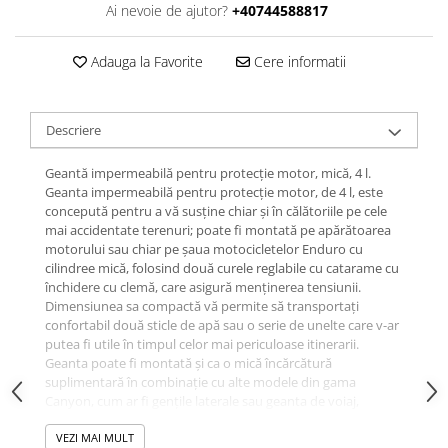
Ai nevoie de ajutor?
+40744588817
Adauga la Favorite
Cere informatii
Descriere
Geantă impermeabilă pentru protecție motor, mică, 4 l.
Geanta impermeabilă pentru protecție motor, de 4 l, este
concepută pentru a vă susține chiar și în călătoriile pe cele
mai accidentate terenuri; poate fi montată pe apărătoarea
motorului sau chiar pe șaua motocicletelor Enduro cu
cilindree mică, folosind două curele reglabile cu catarame cu
închidere cu clemă, care asigură menținerea tensiunii.
Dimensiunea sa compactă vă permite să transportați
confortabil două sticle de apă sau o serie de unelte care v-ar
putea fi utile în timpul celor mai periculoase itinerarii.
Geanta poate fi montată și ca o mică încărcătură
suplimentară în combinație cu alte modele din gama
Canyon, cum ar fi gențile laterale sau geanta de voiaj,
permițându-vă astfel să modulați configurația bagajului
pentru a-l adapta nevoilor dumneavoastră de încărcare.
VEZI MAI MULT