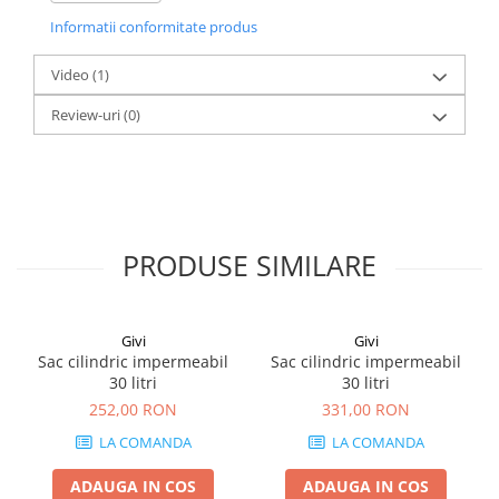
Închiderea tip rulou și materialele rezistente la abraziune și
Informatii conformitate produs
sudate la înaltă frecvență cu care este construită, garantează
impermeabilitatea chiar și în ploi abundente.
Video
(1)
Review-uri
(0)
Materiale:
• TPU 840D de înaltă tenacitate, dublu strat - rezistent la apă
și rupere
• Hypalon
• PVC antiderapant pe spate, pentru a crește stabilitatea
• Materiale exterioare cu rezistență ridicată la razele UV
PRODUSE SIMILARE
Givi
Givi
Sac cilindric impermeabil
Sac cilindric impermeabil
30 litri
30 litri
252,00 RON
331,00 RON
LA COMANDA
LA COMANDA
ADAUGA IN COS
ADAUGA IN COS