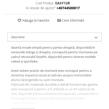
Cod Produs:
EASY12R
Ai nevoie de ajutor?
+40744588817
Adauga la Favorite
Cere informatii
Descriere
Geantă moale simplă pentru partea dreaptă, disponibilă în
versiunile stânga și dreapta, concepută pentru montarea pe
cadrul retractabil Stealth, disponibil pentru diverse modele
naked și sportbike.
Acest sistem practic de montare este conceput pentru a
minimiza impactul vizual al cadrului asupra motocicletei
atunci când gențile nu sunt montate.
Fabricată din materiale durabile și detalii funcționale, geanta
este concepută și pentru a fi utilizată cu un kit opțional de
chei, disponibil pentru achiziționare separată, care permite o
fixare sigură chiar și atunci când gențile sunt lăsate
nesupravegheate.
Geanta interioară detașabilă și impermeabilă protejează