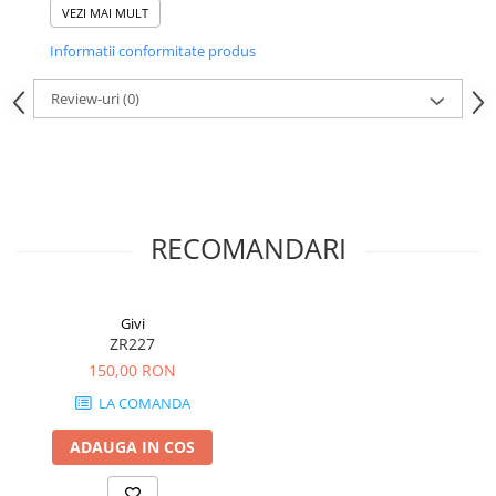
conținutul de ploaie și praf, iar un șnur elastic de pe capac
VEZI MAI MULT
permite fixarea încărcăturilor ușoare suplimentare pe
Informatii conformitate produs
exteriorul genților.
Review-uri
(0)
RECOMANDARI
Givi
ZR227
150,00 RON
LA COMANDA
ADAUGA IN COS