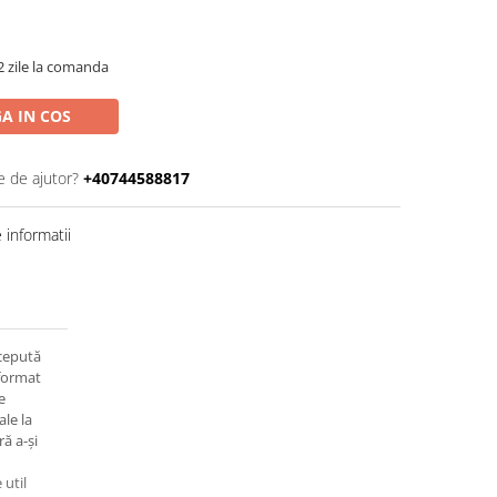
2 zile la comanda
A IN COS
e de ajutor?
+40744588817
informatii
ncepută
 format
e
ale la
ă a-și
 util