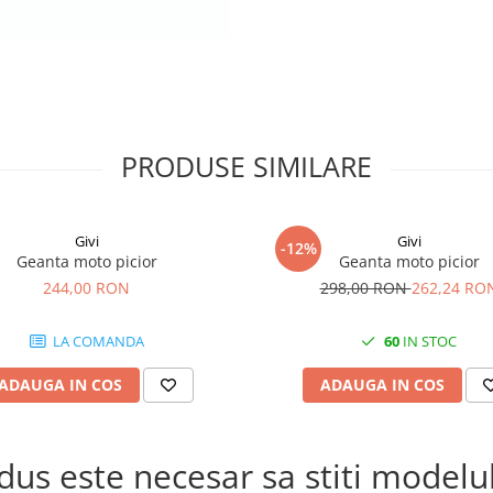
Poliester laminat cu PU și PU
reflectorizant
Bază acoperită cu material
antiderapant
Material exterior rezistent la U
ISO 4892 – 2)
Materiale fabricate în conform
PRODUSE SIMILARE
standardul REACH
Givi
Givi
-12%
Geanta moto picior
Geanta moto picior
244,00 RON
298,00 RON
262,24 RO
LA COMANDA
60
IN STOC
ADAUGA IN COS
ADAUGA IN COS
s este necesar sa stiti modelul 