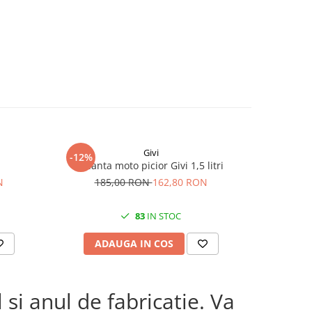
V (ref.
itate cu
Givi
-12%
Geanta moto picior Givi 1,5 litri
Set genti m
N
185,00 RON
162,80 RON
83
IN STOC
ADAUGA IN COS
AD
si anul de fabricatie. Va