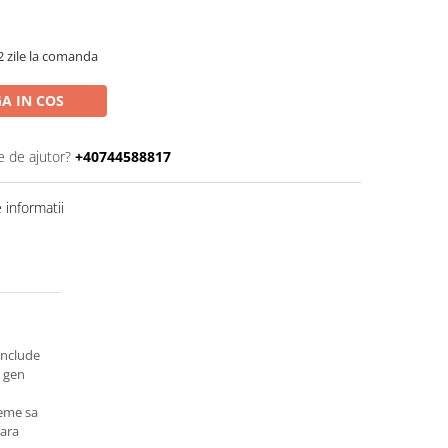
2 zile la comanda
A IN COS
e de ajutor?
+40744588817
informatii
include
e gen
teme sa
tara