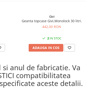
Givi
Geanta topcase Givi,Monolock 30 litri.
Cheie si b
442,00 RON
2
IN STOC
ADAUGA IN COS
AD
si anul de fabricatie. Va
STICI compatibilitatea
pecificate aceste detalii.