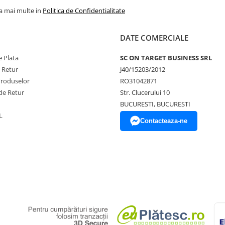
la mai multe in
Politica de Confidentialitate
DATE COMERCIALE
 Plata
SC ON TARGET BUSINESS SRL
e Retur
J40/15203/2012
Produselor
RO31042871
de Retur
Str. Clucerului 10
BUCURESTI, BUCURESTI
L
Contacteaza-ne