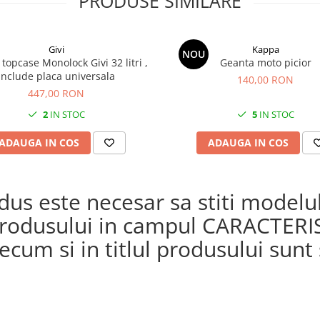
PRODUSE SIMILARE
Givi
Kappa
NOU
topcase Monolock Givi 32 litri ,
Geanta moto picior
include placa universala
140,00 RON
447,00 RON
2
IN STOC
5
IN STOC
ADAUGA IN COS
ADAUGA IN COS
s este necesar sa stiti modelul 
a produsului in campul CARACTERI
cum si in titlul produsului sunt s