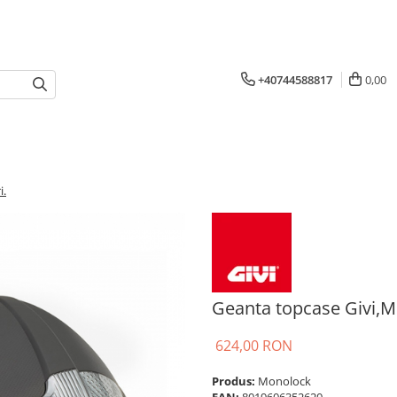
+40744588817
0,00
i.
Geanta topcase Givi,Mo
624,00 RON
Produs:
Monolock