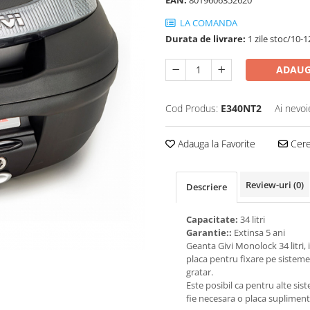
EAN:
8019606352620
LA COMANDA
Durata de livrare:
1 zile stoc/10-1
ADAUG
Cod Produs:
E340NT2
Ai nevoi
Adauga la Favorite
Cere 
Review-uri
(0)
Descriere
Capacitate:
34 litri
Garantie::
Extinsa 5 ani
Geanta Givi Monolock 34 litri, 
placa pentru fixare pe sistem
gratar.
Este posibil ca pentru alte sis
fie necesara o placa suplimen