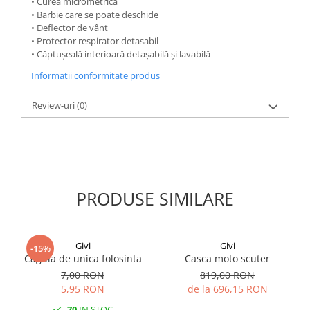
• Curea micrometrică
• Barbie care se poate deschide
• Deflector de vânt
• Protector respirator detasabil
• Căptușeală interioară detașabilă și lavabilă
Informatii conformitate produs
Review-uri
(0)
PRODUSE SIMILARE
Givi
Givi
-15%
Cagula de unica folosinta
Casca moto scuter
7,00 RON
819,00 RON
5,95 RON
de la 696,15 RON
70
IN STOC