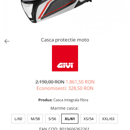
Casca protectie moto
2.190,00 RON
1.861,50 RON
Economisesti:
328,50
RON
Produs:
Casca integrala fibra
Marime casca
:
L/60
M/58
S/56
XL/61
XS/54
XXL/63
EAN COD
:
8019606362261