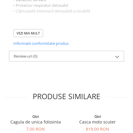
• Protector respirator detasabil
• Căptușeală interioară detașabilă și lavabilă
VEZI MAI MULT
Informatii conformitate produs
Review-uri
(0)
PRODUSE SIMILARE
Givi
Givi
Cagula de unica folosinta
Casca moto scuter
7,00 RON
819,00 RON