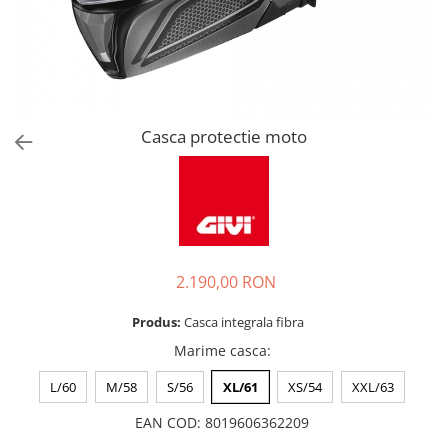
Casca protectie moto
2.190,00 RON
Produs:
Casca integrala fibra
Marime casca
:
L/60
M/58
S/56
XL/61
XS/54
XXL/63
EAN COD
:
8019606362209