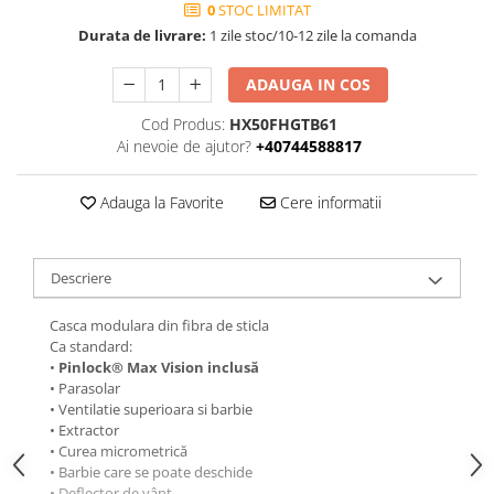
0
STOC LIMITAT
Durata de livrare:
1 zile stoc/10-12 zile la comanda
ADAUGA IN COS
Cod Produs:
HX50FHGTB61
Ai nevoie de ajutor?
+40744588817
Adauga la Favorite
Cere informatii
Descriere
Casca modulara din fibra de sticla
Ca standard:
•
Pinlock® Max Vision inclusă
• Parasolar
• Ventilatie superioara si barbie
• Extractor
• Curea micrometrică
• Barbie care se poate deschide
• Deflector de vânt