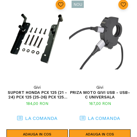
NOU
Givi
Givi
SUPORT HONDA PCX 125 (21 -
PRIZA MOTO GIVI USB - USB-
P
24) PCX 125 (25-26) PCX 125-
C UNIVERSALA
150 (10 - 13) PCX 125 (18 - 20)
184,00 RON
167,00 RON
PCX 125-150 (14 - 17) / PCX 150
(18)
LA COMANDA
LA COMANDA
ADAUGA IN COS
ADAUGA IN COS