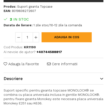
Produs:
Suport geanta Topcase
EAN:
8019606272607
2
IN STOC
Durata de livrare:
1 zile stoc/10-12 zile la comanda
ADAUGA IN COS
Cod Produs:
KR1190
Ai nevoie de ajutor?
+40744588817
Adauga la Favorite
Cere informatii
Descriere
Suport specific pentru geanta topcase MONOLOCK® se
combina cu placa universala inclusa in gentile MONOLOCK®.
pentru fixare geanta Monokey este necesara placa universala
Monokey E251 sau K636.