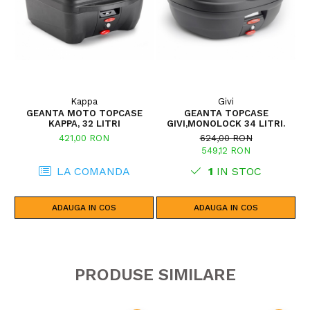
Kappa
Givi
GEANTA MOTO TOPCASE
GEANTA TOPCASE
P
KAPPA, 32 LITRI
GIVI,MONOLOCK 34 LITRI.
T
421,00 RON
624,00 RON
549,12 RON
LA COMANDA
1
IN STOC
ADAUGA IN COS
ADAUGA IN COS
PRODUSE SIMILARE