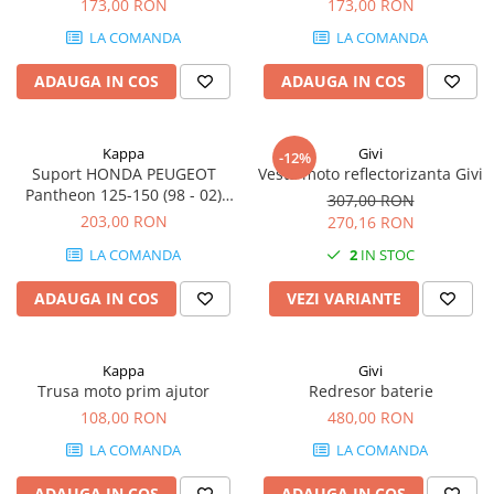
173,00 RON
173,00 RON
LA COMANDA
LA COMANDA
ADAUGA IN COS
ADAUGA IN COS
Kappa
Givi
-12%
Suport HONDA PEUGEOT
Vesta moto reflectorizanta Givi
Pantheon 125-150 (98 - 02)
307,00 RON
Foresight 250 (97 - 08) SV 250
203,00 RON
270,16 RON
(02)
LA COMANDA
2
IN STOC
ADAUGA IN COS
VEZI VARIANTE
Kappa
Givi
Trusa moto prim ajutor
Redresor baterie
108,00 RON
480,00 RON
LA COMANDA
LA COMANDA
ADAUGA IN COS
ADAUGA IN COS