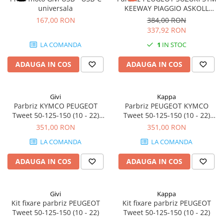
universala
KEEWAY PIAGGIO ASKOLL
Symphony S 50-125-150-151
167,00 RON
384,00 RON
(09 - 20) Goccia 50 (09 - 11)
337,92 RON
Tweet 50-125-150 (10 - 22)
LA COMANDA
1
IN STOC
Liberty 50-125-150-200 (02 -
08)
ADAUGA IN COS
ADAUGA IN COS
Givi
Kappa
Parbriz KYMCO PEUGEOT
Parbriz PEUGEOT KYMCO
Tweet 50-125-150 (10 - 22)
Tweet 50-125-150 (10 - 22)
Like Sport 125 (22 - 23)
Like Sport 125 (22 - 23) Like
351,00 RON
351,00 RON
Sport 125 (23)
LA COMANDA
LA COMANDA
ADAUGA IN COS
ADAUGA IN COS
Givi
Kappa
Kit fixare parbriz PEUGEOT
Kit fixare parbriz PEUGEOT
Tweet 50-125-150 (10 - 22)
Tweet 50-125-150 (10 - 22)