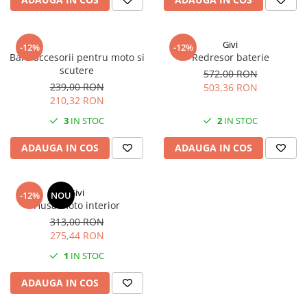
Givi
-12%
-12%
Bara accesorii pentru moto si
Redresor baterie
scutere
572,00 RON
239,00 RON
503,36 RON
210,32 RON
3
IN STOC
2
IN STOC
ADAUGA IN COS
ADAUGA IN COS
Givi
-12%
NOU
Husa moto interior
313,00 RON
275,44 RON
1
IN STOC
ADAUGA IN COS