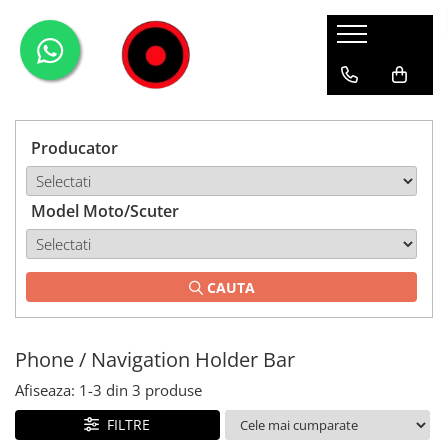
Genti Moto
Accesorii
Echipamente
Givi-Bike
Topcase
Deflectoare
Accesorii
ADVENTURE
Laterale
GPS
Geci
Expirience
Producator
Rezervor
Huse moto
Pantaloni
Urban
Genti impermeabile
PARBRIZ UNIVERSAL
WATERPROOF
Model Moto/Scuter
Textil
Proiectoare
Accesorii
CAUTA
Chei & butuci
Piese
Phone / Navigation Holder Bar
Placi
Afiseaza:
1-
3
din
3
produse
FILTRE