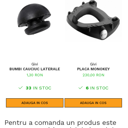
Givi
Givi
BUMBI CAUCIUC LATERALE
PLACA MONOKEY
1,30 RON
230,00 RON
33
IN STOC
6
IN STOC
ADAUGA IN COS
ADAUGA IN COS
Pentru a comanda un produs este