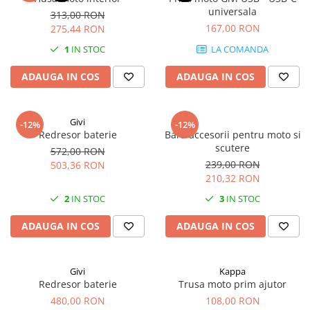
universala
313,00 RON
167,00 RON
275,44 RON
1
IN STOC
LA COMANDA
ADAUGA IN COS
ADAUGA IN COS
Givi
-12%
-12%
Redresor baterie
Bara accesorii pentru moto si
scutere
572,00 RON
239,00 RON
503,36 RON
210,32 RON
2
IN STOC
3
IN STOC
ADAUGA IN COS
ADAUGA IN COS
Givi
Kappa
Redresor baterie
Trusa moto prim ajutor
480,00 RON
108,00 RON