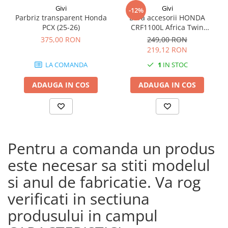
Givi
Givi
-12%
Parbriz transparent Honda
Bara accesorii HONDA
PCX (25-26)
CRF1100L Africa Twin
Adventure Sports (20 - 23)
375,00 RON
249,00 RON
CRF1100L Africa Twin
219,12 RON
Adventure Sports (24)
LA COMANDA
1
IN STOC
CRF1100L AFRICA TWIN (24)
CRF1100L Africa Twin (20 -
ADAUGA IN COS
ADAUGA IN COS
23)
Pentru a comanda un produs
este necesar sa stiti modelul
si anul de fabricatie. Va rog
verificati in sectiuna
produsului in campul