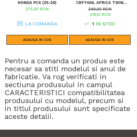
HONDA PCX (25-26)
CRF1100L AFRICA TWIN
ADVENTURE SPORTS (20 - 23)
375,00 RON
249,00 RON
CRF1100L AFRICA TWIN
219,12 RON
ADVENTURE SPORTS (24)
CRF1100L AFRICA TWIN (24)
LA COMANDA
1
IN STOC
CRF1100L AFRICA TWIN (20 -
23)
ADAUGA IN COS
ADAUGA IN COS
Pentru a comanda un produs este
necesar sa stiti modelul si anul de
fabricatie. Va rog verificati in
sectiuna produsului in campul
CARACTERISTICI compatibilitatea
produsului cu modelul, precum si
in titlul produsului sunt specificate
aceste detalii.