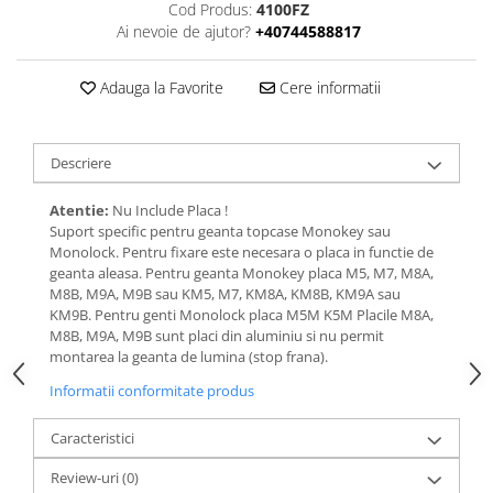
Cod Produs:
4100FZ
Ai nevoie de ajutor?
+40744588817
Adauga la Favorite
Cere informatii
Descriere
Atentie:
Nu Include Placa !
Suport specific pentru geanta topcase Monokey sau
Monolock. Pentru fixare este necesara o placa in functie de
geanta aleasa. Pentru geanta Monokey placa M5, M7, M8A,
M8B, M9A, M9B sau KM5, M7, KM8A, KM8B, KM9A sau
KM9B. Pentru genti Monolock placa M5M K5M Placile M8A,
M8B, M9A, M9B sunt placi din aluminiu si nu permit
montarea la geanta de lumina (stop frana).
Informatii conformitate produs
Caracteristici
Review-uri
(0)