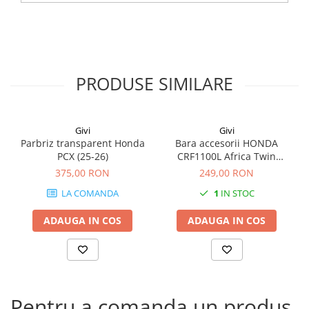
PRODUSE SIMILARE
Givi
Givi
Parbriz transparent Honda
Bara accesorii HONDA
PCX (25-26)
CRF1100L Africa Twin
Adventure Sports (20 - 23)
375,00 RON
249,00 RON
CRF1100L Africa Twin
LA COMANDA
1
IN STOC
Adventure Sports (24)
CRF1100L AFRICA TWIN (24)
ADAUGA IN COS
ADAUGA IN COS
CRF1100L Africa Twin (20 -
23)
Pentru a comanda un produs