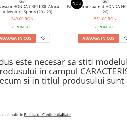
Givi
Givi
NOU
cesorii HONDA CRF1100L Africa
Parbriz transparent HONDA NC
n Adventure Sports (20 - 23)
26)
L Africa Twin Adventure Sports
249,00 RON
551,00 RON
) CRF1100L AFRICA TWIN (24)
1
IN STOC
1
IN STOC
1100L Africa Twin (20 - 23)
ADAUGA IN COS
ADAUGA IN COS
s este necesar sa stiti modelul 
a produsului in campul CARACTERI
cum si in titlul produsului sunt s
la mai multe in
Politica de Confidentialitate