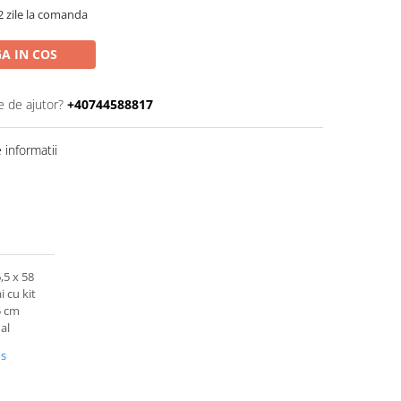
2 zile la comanda
A IN COS
e de ajutor?
+40744588817
informatii
,5 x 58
 cu kit
5 cm
al
us