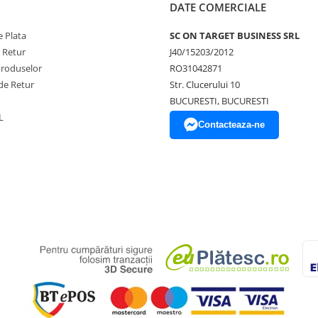
DATE COMERCIALE
 Plata
SC ON TARGET BUSINESS SRL
e Retur
J40/15203/2012
Produselor
RO31042871
de Retur
Str. Clucerului 10
BUCURESTI, BUCURESTI
L
Contacteaza-ne