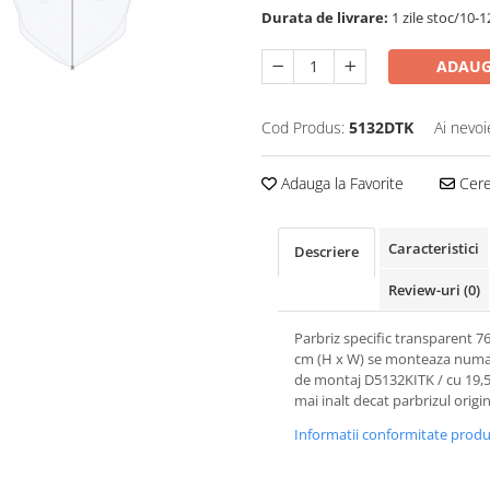
Durata de livrare:
1 zile stoc/10-1
ADAUG
Cod Produs:
5132DTK
Ai nevoi
Adauga la Favorite
Cere 
Caracteristici
Descriere
Review-uri
(0)
Parbriz specific transparent 76
cm (H x W) se monteaza numai
de montaj D5132KITK / cu 19,
mai inalt decat parbrizul origin
Informatii conformitate prod