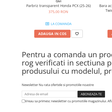
Givi
Parbriz transparent Honda PCX (25-26)
Bara ac
Twi
375,00 RON
CRF1100
(24
LA COMANDA
CRF
ADAUGA IN COS
Pentru a comanda un produ
rog verificati in sectiun
produsului cu modelul, pre
Newsletter
Nu rata ofertele si promotiile noastre
Vreau sa primesc newsletter cu promotiile magazinului. Af