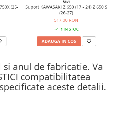
Givi
750X (25-
Suport KAWASAKI Z 650 (17 - 24) Z 650 S
KAWASAKI 
(26-27)
517,00 RON
1
IN STOC
ADAUGA IN COS
AD
si anul de fabricatie. Va
STICI compatibilitatea
pecificate aceste detalii.