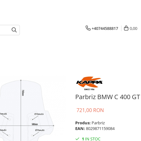
+40744588817
0,00
Parbriz BMW C 400 GT (
721,00 RON
Produs:
Parbriz
EAN:
8029871159084
1
IN STOC