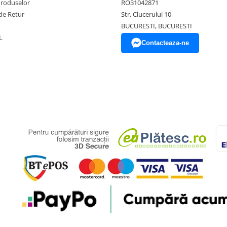
Produselor
RO31042871
de Retur
Str. Clucerului 10
BUCURESTI, BUCURESTI
L
Contacteaza-ne