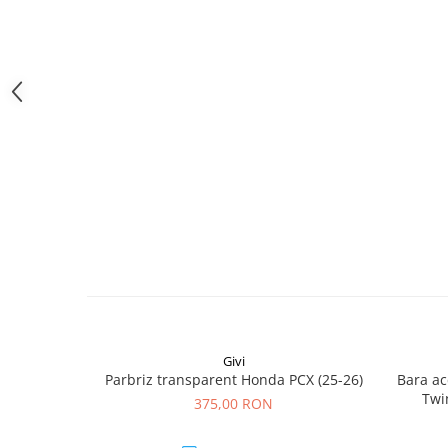
Givi
Parbriz transparent Honda PCX (25-26)
Bara ac
Twi
375,00 RON
CRF1100
(24