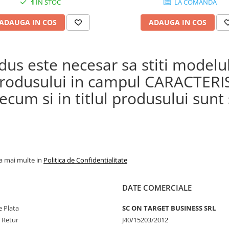
1
IN STOC
LA COMANDA
1100L Africa Twin (20 - 23)
ADAUGA IN COS
ADAUGA IN COS
s este necesar sa stiti modelul 
a produsului in campul CARACTERI
cum si in titlul produsului sunt s
la mai multe in
Politica de Confidentialitate
DATE COMERCIALE
 Plata
SC ON TARGET BUSINESS SRL
e Retur
J40/15203/2012