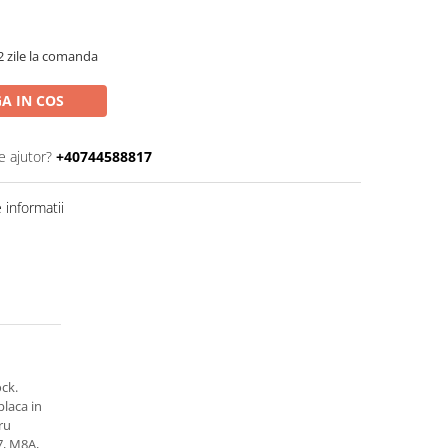
2 zile la comanda
A IN COS
e ajutor?
+40744588817
informatii
ck.
placa in
ru
, M8A,