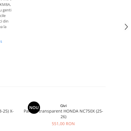
 KM8A,
 genti
ile
i din
a la
us
Givi
NOU
-25) X-
Parbriz transparent HONDA NC750X (25-
Suport KAWASAKI Z 650 (17 - 24) Z 650 S
26)
551,00 RON