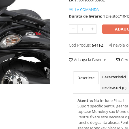
EAN:
8019606135902
LA COMANDA
Durata de livrare:
1 zile stoc/10-1
ADAUG
Cod Produs:
541FZ
Ai nevoie d
Adauga la Favorite
Cere 
Caracteristici
Descriere
Review-uri
(0)
Atentie:
Nu Include Placa !
Suport specific pentru geanta
topcase Monokey sau Monolo
Pentru fixare este necesara o 
functie de geanta aleasa. Pent
geanta Monokey placa M5, M7