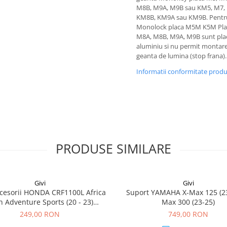
M8B, M9A, M9B sau KM5, M7,
KM8B, KM9A sau KM9B. Pentru
Monolock placa M5M K5M Plac
M8A, M8B, M9A, M9B sunt plac
aluminiu si nu permit montare
geanta de lumina (stop frana).
Informatii conformitate prod
PRODUSE SIMILARE
Givi
Givi
cesorii HONDA CRF1100L Africa
Suport YAMAHA X-Max 125 (23
n Adventure Sports (20 - 23)
Max 300 (23-25)
L Africa Twin Adventure Sports
249,00 RON
749,00 RON
) CRF1100L AFRICA TWIN (24)