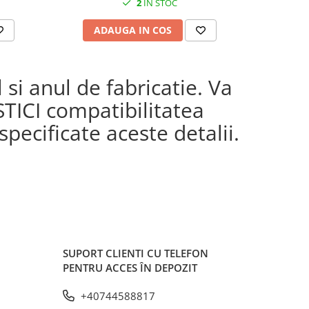
2
IN STOC
ADAUGA IN COS
AD
si anul de fabricatie. Va
STICI compatibilitatea
pecificate aceste detalii.
SUPORT CLIENTI
CU TELEFON
PENTRU ACCES ÎN DEPOZIT
+40744588817