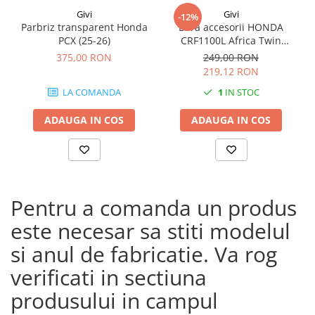
Givi
Givi
-12%
Parbriz transparent Honda
Bara accesorii HONDA
PCX (25-26)
CRF1100L Africa Twin
Adventure Sports (20 - 23)
375,00 RON
249,00 RON
CRF1100L Africa Twin
219,12 RON
Adventure Sports (24)
LA COMANDA
1
IN STOC
CRF1100L AFRICA TWIN (24)
CRF1100L Africa Twin (20 -
ADAUGA IN COS
ADAUGA IN COS
23)
Pentru a comanda un produs
este necesar sa stiti modelul
si anul de fabricatie. Va rog
verificati in sectiuna
produsului in campul