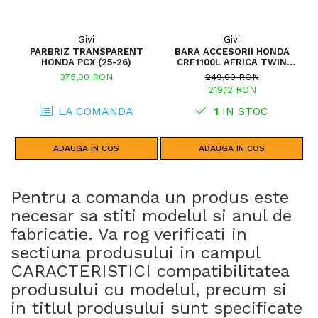
Givi
Givi
PARBRIZ TRANSPARENT
BARA ACCESORII HONDA
P
HONDA PCX (25-26)
CRF1100L AFRICA TWIN
ADVENTURE SPORTS (20 - 23)
375,00 RON
249,00 RON
CRF1100L AFRICA TWIN
219,12 RON
ADVENTURE SPORTS (24)
CRF1100L AFRICA TWIN (24)
LA COMANDA
1
IN STOC
CRF1100L AFRICA TWIN (20 -
23)
ADAUGA IN COS
ADAUGA IN COS
Pentru a comanda un produs este
necesar sa stiti modelul si anul de
fabricatie. Va rog verificati in
sectiuna produsului in campul
CARACTERISTICI compatibilitatea
produsului cu modelul, precum si
in titlul produsului sunt specificate