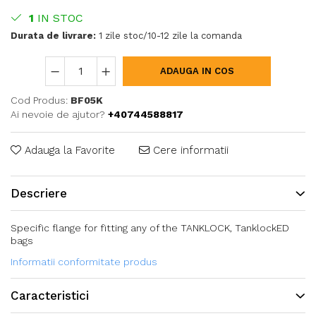
1
IN STOC
Durata de livrare:
1 zile stoc/10-12 zile la comanda
ADAUGA IN COS
Cod Produs:
BF05K
Ai nevoie de ajutor?
+40744588817
Adauga la Favorite
Cere informatii
Descriere
Specific flange for fitting any of the TANKLOCK, TanklockED
bags
Informatii conformitate produs
Caracteristici