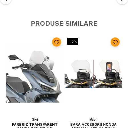
PRODUSE SIMILARE
-12%
Givi
Givi
PARBRIZ TRANSPARENT
BARA ACCESORII HONDA
P