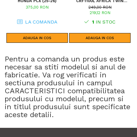
HONDA PCX (25-26)
CRF1100L AFRICA TWIN
ADVENTURE SPORTS (20 - 23)
375,00 RON
249,00 RON
CRF1100L AFRICA TWIN
219,12 RON
ADVENTURE SPORTS (24)
CRF1100L AFRICA TWIN (24)
LA COMANDA
1
IN STOC
CRF1100L AFRICA TWIN (20 -
23)
ADAUGA IN COS
ADAUGA IN COS
Pentru a comanda un produs este
necesar sa stiti modelul si anul de
fabricatie. Va rog verificati in
sectiuna produsului in campul
CARACTERISTICI compatibilitatea
produsului cu modelul, precum si
in titlul produsului sunt specificate
aceste detalii.