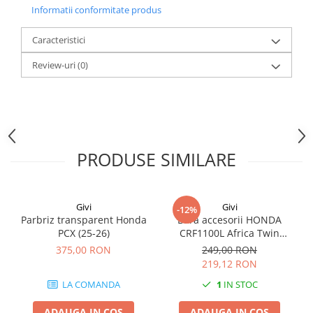
Informatii conformitate produs
Caracteristici
Review-uri
(0)
PRODUSE SIMILARE
Givi
Givi
-12%
Parbriz transparent Honda
Bara accesorii HONDA
PCX (25-26)
CRF1100L Africa Twin
Adventure Sports (20 - 23)
375,00 RON
249,00 RON
CRF1100L Africa Twin
219,12 RON
Adventure Sports (24)
LA COMANDA
1
IN STOC
CRF1100L AFRICA TWIN (24)
CRF1100L Africa Twin (20 -
ADAUGA IN COS
ADAUGA IN COS
23)