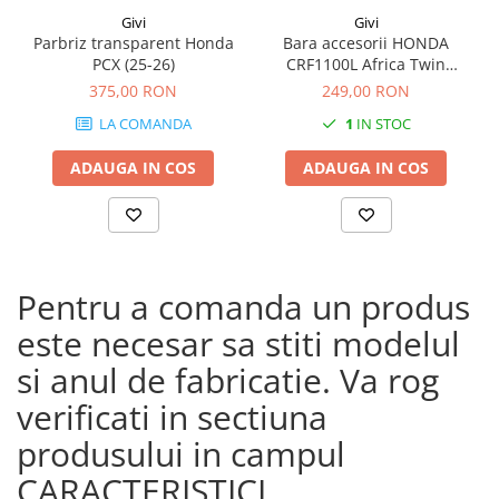
Givi
Givi
Parbriz transparent Honda
Bara accesorii HONDA
PCX (25-26)
CRF1100L Africa Twin
Adventure Sports (20 - 23)
375,00 RON
249,00 RON
CRF1100L Africa Twin
LA COMANDA
1
IN STOC
Adventure Sports (24)
CRF1100L AFRICA TWIN (24)
ADAUGA IN COS
ADAUGA IN COS
CRF1100L Africa Twin (20 -
23)
Pentru a comanda un produs
este necesar sa stiti modelul
si anul de fabricatie. Va rog
verificati in sectiuna
produsului in campul
CARACTERISTICI