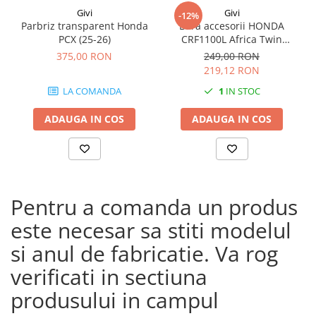
Givi
Givi
-12%
Parbriz transparent Honda
Bara accesorii HONDA
PCX (25-26)
CRF1100L Africa Twin
Adventure Sports (20 - 23)
375,00 RON
249,00 RON
CRF1100L Africa Twin
219,12 RON
Adventure Sports (24)
LA COMANDA
1
IN STOC
CRF1100L AFRICA TWIN (24)
CRF1100L Africa Twin (20 -
ADAUGA IN COS
ADAUGA IN COS
23)
Pentru a comanda un produs
este necesar sa stiti modelul
si anul de fabricatie. Va rog
verificati in sectiuna
produsului in campul