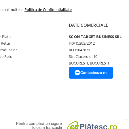
la mai multe in
Politica de Confidentialitate
DATE COMERCIALE
 Plata
SC ON TARGET BUSINESS SRL
e Retur
J40/15203/2012
Produselor
RO31042871
de Retur
Str. Clucerului 10
BUCURESTI, BUCURESTI
L
Contacteaza-ne