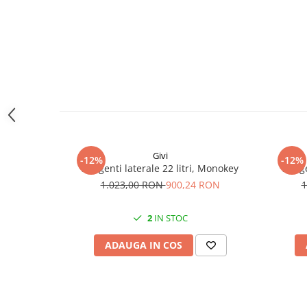
Givi
-12%
-12%
Set genti laterale 22 litri, Monokey
Set g
1.023,00 RON
900,24 RON
1
2
IN STOC
ADAUGA IN COS