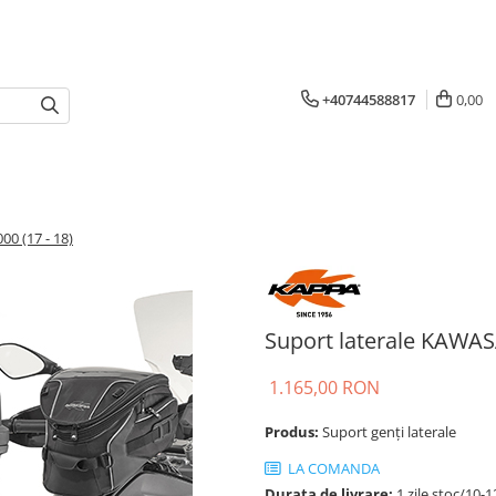
+40744588817
0,00
0 (17 - 18)
Suport laterale KAWASA
1.165,00 RON
Produs:
Suport genți laterale
LA COMANDA
Durata de livrare:
1 zile stoc/10-1