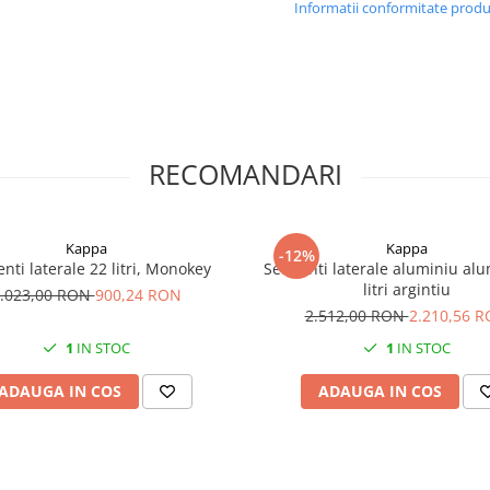
Informatii conformitate prod
RECOMANDARI
Kappa
Kappa
-12%
enti laterale 22 litri, Monokey
Set genti laterale aluminiu al
litri argintiu
.023,00 RON
900,24 RON
2.512,00 RON
2.210,56 
1
IN STOC
1
IN STOC
ADAUGA IN COS
ADAUGA IN COS