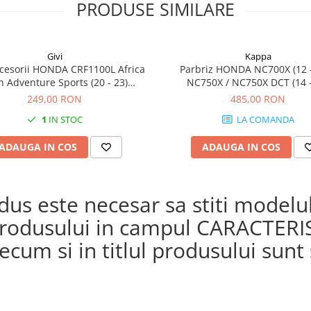
PRODUSE SIMILARE
Givi
Kappa
cesorii HONDA CRF1100L Africa
Parbriz HONDA NC700X (12 -
n Adventure Sports (20 - 23)
NC750X / NC750X DCT (14 -
L Africa Twin Adventure Sports
249,00 RON
485,00 RON
) CRF1100L AFRICA TWIN (24)
1
IN STOC
LA COMANDA
1100L Africa Twin (20 - 23)
ADAUGA IN COS
ADAUGA IN COS
s este necesar sa stiti modelul 
a produsului in campul CARACTERI
cum si in titlul produsului sunt s