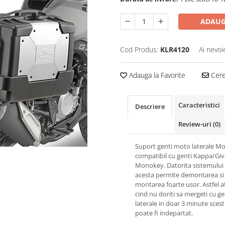
ADAUG
Cod Produs:
KLR4120
Ai nevoi
Adauga la Favorite
Cere 
Caracteristici
Descriere
Review-uri
(0)
Suport genti moto laterale M
compatibil cu genti Kappa/Giv
Monokey. Datorita sistemului
acesta permite demontarea si
montarea foarte usor. Astfel a
cind nu doriti sa mergeti cu ge
laterale in doar 3 minute sces
poate fi indepartat.