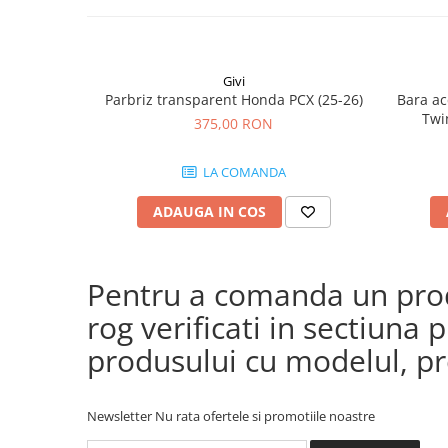
Givi
Parbriz transparent Honda PCX (25-26)
Bara ac
Twi
375,00 RON
CRF1100
(24
LA COMANDA
CRF
ADAUGA IN COS
Pentru a comanda un produ
rog verificati in sectiun
produsului cu modelul, pre
Newsletter
Nu rata ofertele si promotiile noastre