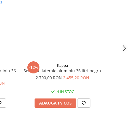
us
Kappa
-12%
uminiu 36
Set genti laterale aluminiu 36 litri negru
2.790,00 RON
2.455,20 RON
RON
1
IN STOC
ADAUGA IN COS