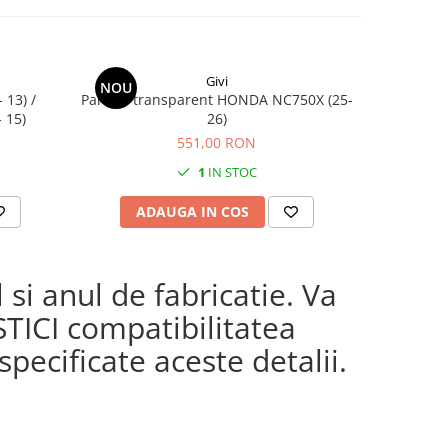
Givi
NOU
 13) /
Parbriz transparent HONDA NC750X (25-
Suport KAWASAKI Z 650 (17 - 24) Z 650 S
 15)
26)
551,00 RON
1
IN STOC
ADAUGA IN COS
AD
si anul de fabricatie. Va
STICI compatibilitatea
pecificate aceste detalii.