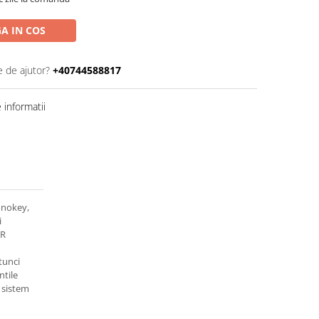
A IN COS
e de ajutor?
+40744588817
informatii
onokey,
i
 R
tunci
ntile
t sistem