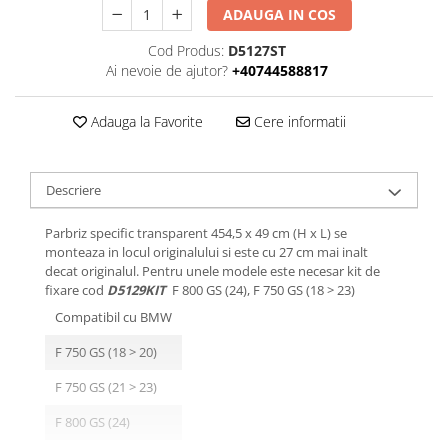
ADAUGA IN COS
Cod Produs:
D5127ST
Ai nevoie de ajutor?
+40744588817
Adauga la Favorite
Cere informatii
Descriere
Parbriz specific transparent 454,5 x 49 cm (H x L) se
monteaza in locul originalului si este cu 27 cm mai inalt
decat originalul. Pentru unele modele este necesar kit de
fixare cod
D5129KIT
F 800 GS (24), F 750 GS (18 > 23)
Compatibil cu BMW
F 750 GS (18 > 20)
F 750 GS (21 > 23)
F 800 GS (24)