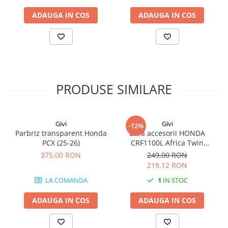
ADAUGA IN COS
ADAUGA IN COS
PRODUSE SIMILARE
Givi
Givi
-12%
Parbriz transparent Honda
Bara accesorii HONDA
PCX (25-26)
CRF1100L Africa Twin
Adventure Sports (20 - 23)
375,00 RON
249,00 RON
CRF1100L Africa Twin
219,12 RON
Adventure Sports (24)
LA COMANDA
1
IN STOC
CRF1100L AFRICA TWIN (24)
CRF1100L Africa Twin (20 -
ADAUGA IN COS
ADAUGA IN COS
23)