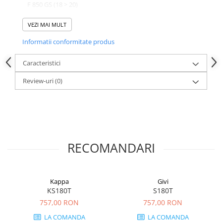
F 850 GS (18 > 20)
F 850 GS (21 > 23)
VEZI MAI MULT
Informatii conformitate produs
Caracteristici
Review-uri
(0)
RECOMANDARI
Kappa
Givi
KS180T
S180T
757,00 RON
757,00 RON
LA COMANDA
LA COMANDA