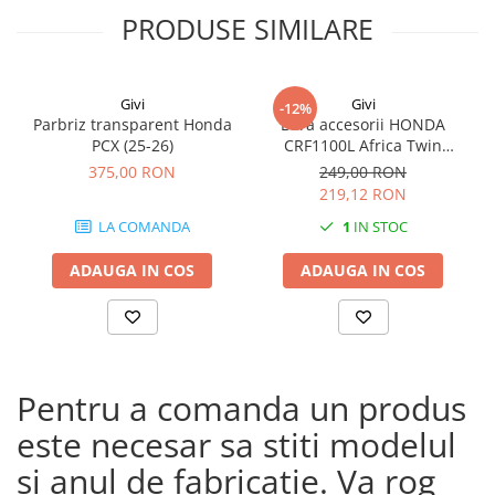
PRODUSE SIMILARE
Givi
Givi
-12%
Parbriz transparent Honda
Bara accesorii HONDA
PCX (25-26)
CRF1100L Africa Twin
Adventure Sports (20 - 23)
375,00 RON
249,00 RON
CRF1100L Africa Twin
219,12 RON
Adventure Sports (24)
LA COMANDA
1
IN STOC
CRF1100L AFRICA TWIN (24)
CRF1100L Africa Twin (20 -
ADAUGA IN COS
ADAUGA IN COS
23)
Pentru a comanda un produs
este necesar sa stiti modelul
si anul de fabricatie. Va rog