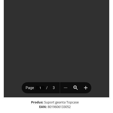
Produs:
Suport geanta Topcase
EAN:
8019606133052