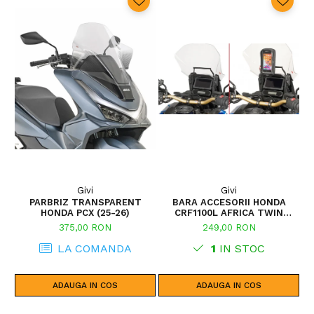
Givi
Givi
PARBRIZ TRANSPARENT
BARA ACCESORII HONDA
P
HONDA PCX (25-26)
CRF1100L AFRICA TWIN
ADVENTURE SPORTS (20 - 23)
375,00 RON
249,00 RON
CRF1100L AFRICA TWIN
ADVENTURE SPORTS (24)
LA COMANDA
1
IN STOC
CRF1100L AFRICA TWIN (24)
CRF1100L AFRICA TWIN (20 -
23)
ADAUGA IN COS
ADAUGA IN COS