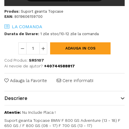
Produs:
Suport geanta Topcase
EAN:
8019606159700
LA COMANDA
Durata de livrare:
1 zile stoc/10-12 zile la comanda
ADAUGA IN COS
Cod Produs:
SR5107
Ai nevoie de ajutor?
+40744588817
Adauga la Favorite
Cere informatii
Descriere
Atentie:
Nu Include Placa !
Suport geanta Topcase BMW F 800 GS Adventure (13 - 18) F
650 GS / F 800 GS (08 - 17) F 700 GS (13 - 17)