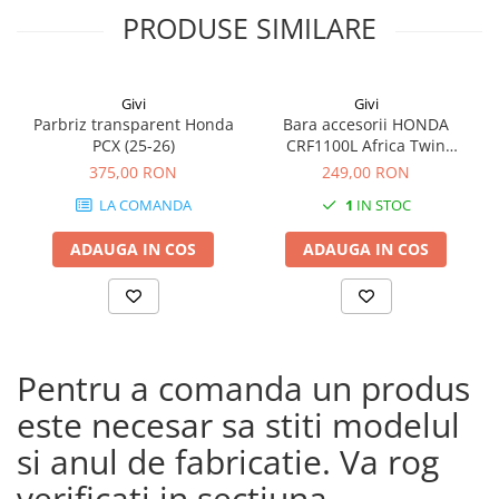
PRODUSE SIMILARE
Givi
Givi
Parbriz transparent Honda
Bara accesorii HONDA
PCX (25-26)
CRF1100L Africa Twin
Adventure Sports (20 - 23)
375,00 RON
249,00 RON
CRF1100L Africa Twin
LA COMANDA
1
IN STOC
Adventure Sports (24)
CRF1100L AFRICA TWIN (24)
ADAUGA IN COS
ADAUGA IN COS
CRF1100L Africa Twin (20 -
23)
Pentru a comanda un produs
este necesar sa stiti modelul
si anul de fabricatie. Va rog
verificati in sectiuna