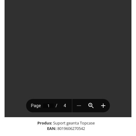
Produs:
Suport geanta Topcase
EAN:
8019606270542