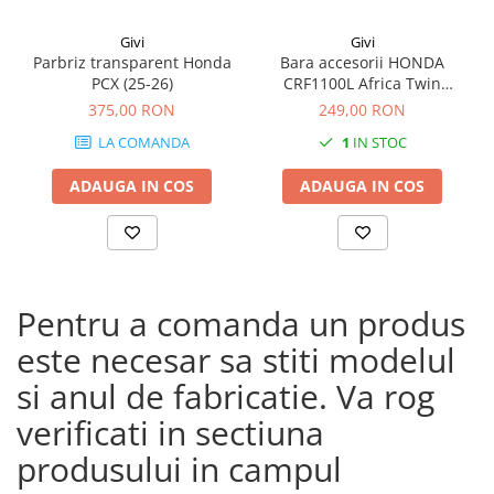
Givi
Givi
Parbriz transparent Honda
Bara accesorii HONDA
PCX (25-26)
CRF1100L Africa Twin
Adventure Sports (20 - 23)
375,00 RON
249,00 RON
CRF1100L Africa Twin
LA COMANDA
1
IN STOC
Adventure Sports (24)
CRF1100L AFRICA TWIN (24)
ADAUGA IN COS
ADAUGA IN COS
CRF1100L Africa Twin (20 -
23)
Pentru a comanda un produs
este necesar sa stiti modelul
si anul de fabricatie. Va rog
verificati in sectiuna
produsului in campul