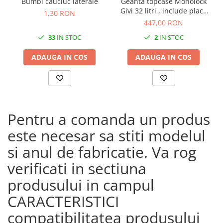
Bumbi cauciuc laterale
Geanta topcase Monolock
Givi 32 litri , include placa
1,30 RON
universala
447,00 RON
33
IN STOC
2
IN STOC
ADAUGA IN COS
ADAUGA IN COS
Pentru a comanda un produs
este necesar sa stiti modelul
si anul de fabricatie. Va rog
verificati in sectiuna
produsului in campul
CARACTERISTICI
compatibilitatea produsului