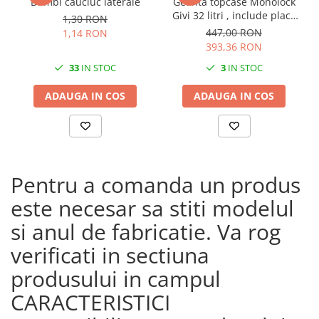
Bumbi cauciuc laterale
Geanta topcase Monolock
Givi 32 litri , include placa
1,30 RON
universala
447,00 RON
1,14 RON
393,36 RON
33
IN STOC
3
IN STOC
ADAUGA IN COS
ADAUGA IN COS
Pentru a comanda un produs
este necesar sa stiti modelul
si anul de fabricatie. Va rog
verificati in sectiuna
produsului in campul
CARACTERISTICI