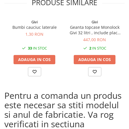
PRODUSE SIMILARE
Givi
Givi
Bumbi cauciuc laterale
Geanta topcase Monolock
Givi 32 litri , include placa
1,30 RON
universala
447,00 RON
33
IN STOC
2
IN STOC
ADAUGA IN COS
ADAUGA IN COS
Pentru a comanda un produs
este necesar sa stiti modelul
si anul de fabricatie. Va rog
verificati in sectiuna