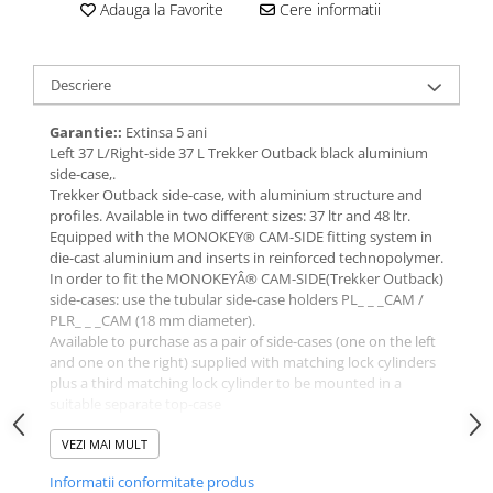
Adauga la Favorite
Cere informatii
Descriere
Garantie::
Extinsa 5 ani
Left 37 L/Right-side 37 L Trekker Outback black aluminium
side-case,.
Trekker Outback side-case, with aluminium structure and
profiles. Available in two different sizes: 37 ltr and 48 ltr.
Equipped with the MONOKEY® CAM-SIDE fitting system in
die-cast aluminium and inserts in reinforced technopolymer.
In order to fit the MONOKEYÂ® CAM-SIDE(Trekker Outback)
side-cases: use the tubular side-case holders PL_ _ _CAM /
PLR_ _ _CAM (18 mm diameter).
Available to purchase as a pair of side-cases (one on the left
and one on the right) supplied with matching lock cylinders
plus a third matching lock cylinder to be mounted in a
suitable separate top-case
VEZI MAI MULT
Informatii conformitate produs