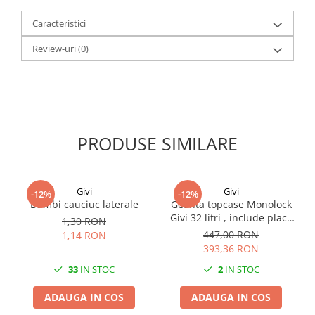
Caracteristici
Review-uri
(0)
PRODUSE SIMILARE
Givi
Givi
-12%
-12%
Bumbi cauciuc laterale
Geanta topcase Monolock
Givi 32 litri , include placa
1,30 RON
universala
447,00 RON
1,14 RON
393,36 RON
33
IN STOC
2
IN STOC
ADAUGA IN COS
ADAUGA IN COS